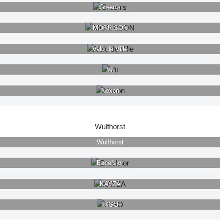
Green's
MORRISON
Velo de Ville
Vii
Noxon
Wulfhorst
Wulfhorst
Excelsior
KAYZA
IXGO