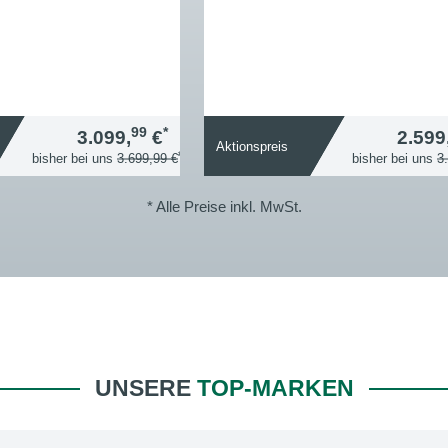
99
*
3.099,
€
2.599
Aktionspreis
*
bisher bei uns
3.699,99 €
bisher bei uns
3
* Alle Preise inkl. MwSt.
UNSERE
TOP-MARKEN