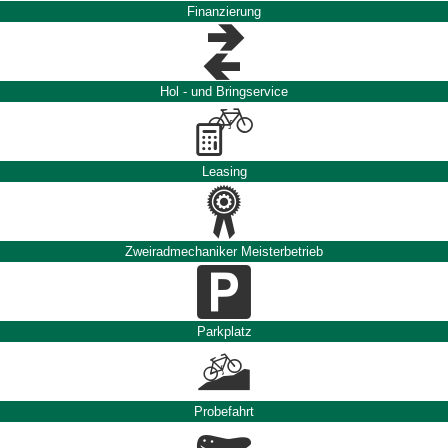
Finanzierung
Hol - und Bringservice
Leasing
Zweiradmechaniker Meisterbetrieb
Parkplatz
Probefahrt