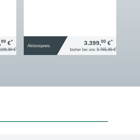
99
*
00
*
,
€
3.399,
€
Aktionspreis
*
*
.199,99 €
bisher bei uns
3.765,00 €