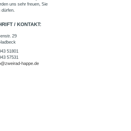
rden uns sehr freuen, Sie
 dürfen.
RIFT / KONTAKT:
enstr. 29
ladbeck
043 51801
043 57531
fo@zweirad-happe.de