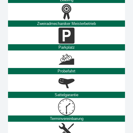
Zweiradmechaniker Meisterbetrieb
Parkplatz
Probefahrt
Sattelgarantie
Terminvereinbarung