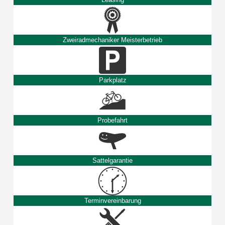
Zweiradmechaniker Meisterbetrieb
Parkplatz
Probefahrt
Sattelgarantie
Terminvereinbarung