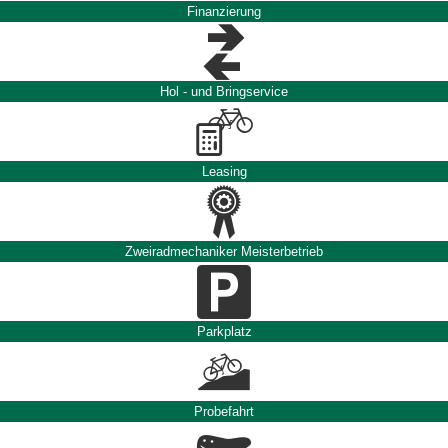
Finanzierung
Hol - und Bringservice
Leasing
Zweiradmechaniker Meisterbetrieb
Parkplatz
Probefahrt