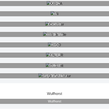
KAYZA
Vii
Excelsior
Velo de Ville
IXGO
FALTER
Gudereit
Hartje Manufaktur
Wulfhorst
Wulfhorst