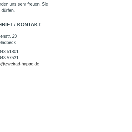
rden uns sehr freuen, Sie
 dürfen.
RIFT / KONTAKT:
enstr. 29
ladbeck
043 51801
043 57531
fo@zweirad-happe.de