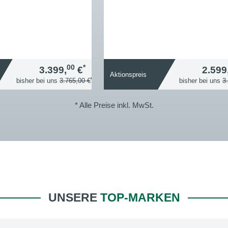
00
*
3.399,
€
2.599
Aktionspreis
*
bisher bei uns
3.765,00 €
bisher bei uns
3
* Alle Preise inkl. MwSt.
UNSERE
TOP-MARKEN