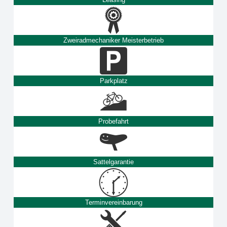
Zweiradmechaniker Meisterbetrieb
Parkplatz
Probefahrt
Sattelgarantie
Terminvereinbarung