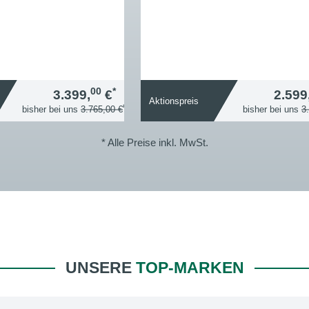
00
*
3.399,
€
2.599
Aktionspreis
*
bisher bei uns
3.765,00 €
bisher bei uns
3
* Alle Preise inkl. MwSt.
UNSERE
TOP-MARKEN