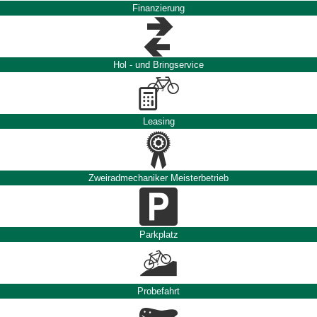
Finanzierung
Hol - und Bringservice
Leasing
Zweiradmechaniker Meisterbetrieb
Parkplatz
Probefahrt