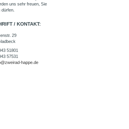
rden uns sehr freuen, Sie
 dürfen.
RIFT / KONTAKT:
enstr. 29
ladbeck
043 51801
043 57531
fo@zweirad-happe.de