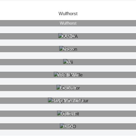
Wulfhorst
Wulfhorst
KAYZA
Noxon
Vii
Velo de Ville
Excelsior
Hartje Manufaktur
Gudereit
IXGO