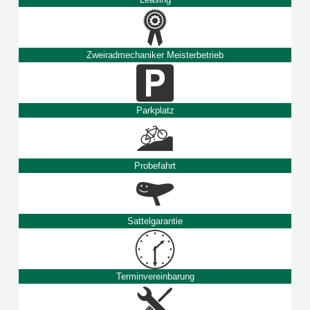
Zweiradmechaniker Meisterbetrieb
Parkplatz
Probefahrt
Sattelgarantie
Terminvereinbarung